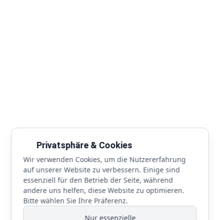
Teleteam Concepts GmbH
Stefan Nestler
Goethestraße 13
75397 Simmozheim
Tel:
070 33 - 69 454 10
Email:
info@teleteam-concepts.de
Über uns
Wir beschäftigen uns seit Jahren mit der 7/24-Automatisierung
Privatsphäre & Cookies
von Aufgaben im Back-Office-Bereich und haben mittlerweile viel
Wir verwenden Cookies, um die Nutzererfahrung
Erfahrung gewonnen, wie komplexe Aufgaben im Hintergrund
auf unserer Website zu verbessern. Einige sind
abgearbeitet werden können – und das ganz ohne Bildschirm
essenziell für den Betrieb der Seite, während
andere uns helfen, diese Website zu optimieren.
Popups und Benutzereingaben.
Bitte wählen Sie Ihre Präferenz.
Nur essenzielle